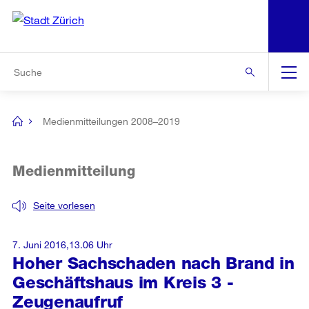
N
S
Zur Bereichsauswahl
Zur Hilfsnavigation
Zum Inhalt
Zur Suche
Suche
Global
Navigation
Medienmitteilungen 2008–2019
[no
title]
Medienmitteilung
Seite vorlesen
7. Juni 2016,13.06 Uhr
Hoher Sachschaden nach Brand in
Geschäftshaus im Kreis 3 -
Zeugenaufruf