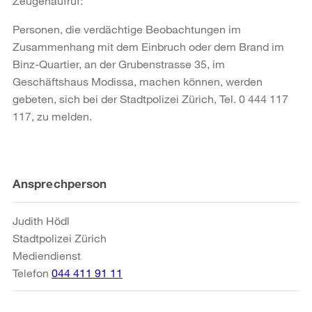
Zeugenaufruf:
Personen, die verdächtige Beobachtungen im
Zusammenhang mit dem Einbruch oder dem Brand im
Binz-Quartier, an der Grubenstrasse 35, im
Geschäftshaus Modissa, machen können, werden
gebeten, sich bei der Stadtpolizei Zürich, Tel. 0 444 117
117, zu melden.
Weitere
Ansprechperson
Informationen
Judith Hödl
Stadtpolizei Zürich
Mediendienst
Telefon
044 411 91 11