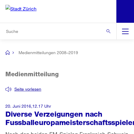
N
S
Zur Bereichsauswahl
Zur Hilfsnavigation
Zum Inhalt
Zur Suche
Suche
Global
Navigation
Medienmitteilungen 2008–2019
[no
title]
Medienmitteilung
Seite vorlesen
20. Juni 2016,12.17 Uhr
Diverse Verzeigungen nach
Fussballeuropameisterschaftsspiele
Nach den beiden EM-Spielen Frankreich-Schweiz