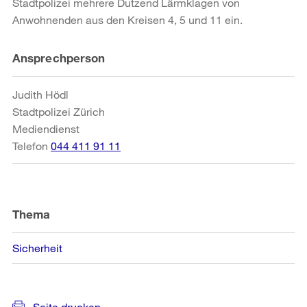
Stadtpolizei mehrere Dutzend Lärmklagen von
Anwohnenden aus den Kreisen 4, 5 und 11 ein.
Weitere
Ansprechperson
Informationen
Judith Hödl
Stadtpolizei Zürich
Mediendienst
Telefon
044 411 91 11
Thema
Sicherheit
Seite drucken