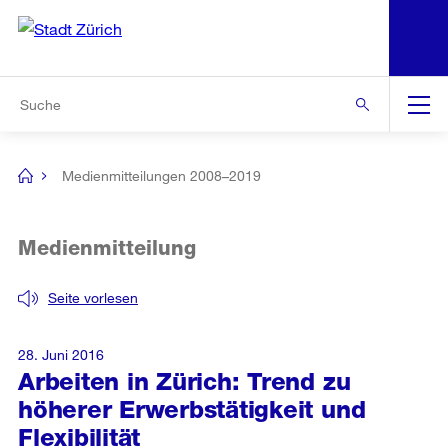
N
S
Zur Bereichsauswahl
Zur Hilfsnavigation
Zum Inhalt
Zur Suche
Suche
Global
Navigation
Medienmitteilungen 2008–2019
[no
title]
Medienmitteilung
Seite vorlesen
28. Juni 2016
Arbeiten in Zürich: Trend zu
höherer Erwerbstätigkeit und
Flexibilität