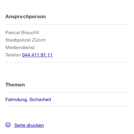
Weitere
Ansprechperson
Informationen
Pascal Brauchli
Stadtpolizei Zürich
Mediendienst
Telefon
044 411 91 11
Themen
Fahndung
Sicherheit
Seite drucken