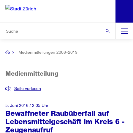
N
S
Zur Bereichsauswahl
Zur Hilfsnavigation
Zum Inhalt
Zur Suche
Suche
Global
Navigation
Medienmitteilungen 2008–2019
[no
title]
Medienmitteilung
Seite vorlesen
5. Juni 2016,12.05 Uhr
Bewaffneter Raubüberfall auf
Lebensmittelgeschäft im Kreis 6 -
Zeugenaufruf