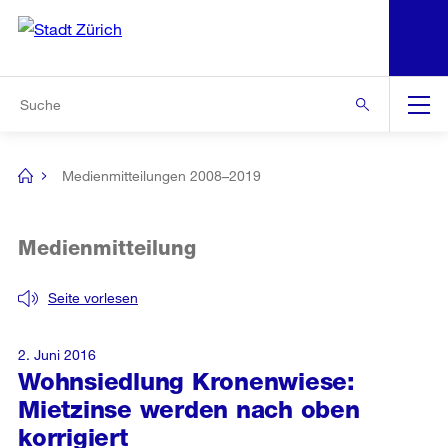
N
S
Zur Bereichsauswahl
Zur Hilfsnavigation
Zum Inhalt
Zur Suche
Suche
Global
Navigation
Medienmitteilungen 2008–2019
[no
title]
Medienmitteilung
Seite vorlesen
2. Juni 2016
Wohnsiedlung Kronenwiese:
Mietzinse werden nach oben
korrigiert