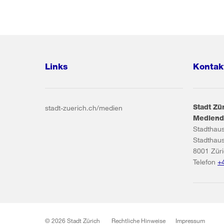
Links
Kontak
Stadt Zü
stadt-zuerich.ch/medien
Mediend
Stadthau
Stadthau
8001
Zür
Telefon
+
© 2026 Stadt Zürich
Rechtliche Hinweise
Impressum