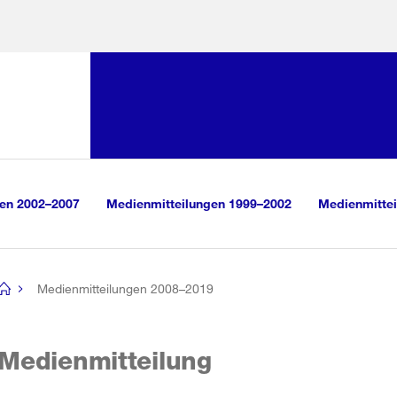
Sprunglink:
Navigation
sauswahl
vigation
m Inhalt
r Suche
gen 2002–2007
Medienmitteilungen 1999–2002
Medienmittei
Medienmitteilungen 2008–2019
[no
title]
Medienmitteilung