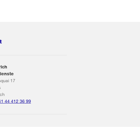
t
rich
ienste
squai 17
s
ich
41 44 412 36 99