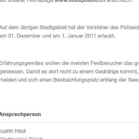
Auf dem übrigen Stadtgebiet hat der Vorsteher des Poliz
am 31. Dezember und am 1. Januar 2011 erlaubt.
Erfahrungsgemäss wollen die meisten Festbesucher das g
geniessen. Damit es dort nicht zu einem Gedränge kommt, e
meiden und sich einen Beobachtungsplatz entlang der Seeu
Weitere
Ansprechperson
Informationen
Judith Hödl