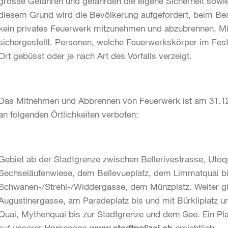
grosse Gefahren und gefährden die eigene Sicherheit sowi
diesem Grund wird die Bevölkerung aufgefordert, beim Be
kein privates Feuerwerk mitzunehmen und abzubrennen. Mit
sichergestellt. Personen, welche Feuerwerkskörper im Fe
Ort gebüsst oder je nach Art des Vorfalls verzeigt.
Das Mitnehmen und Abbrennen von Feuerwerk ist am 31.12.
an folgenden Örtlichkeiten verboten:
Gebiet ab der Stadtgrenze zwischen Bellerivestrasse, Utoq
Sechseläutenwiese, dem Bellevueplatz, dem Limmatquai bi
Schwanen-/Strehl-/Widdergasse, dem Münzplatz. Weiter gil
Augustinergasse, am Paradeplatz bis und mit Bürkliplatz
Quai, Mythenquai bis zur Stadtgrenze und dem See. Ein Plan
auf unserer Homepage
www.stadtpolizei.ch
ersichtlich.