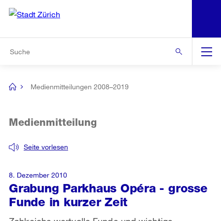
N
S
Zur Bereichsauswahl
Zur Hilfsnavigation
Zum Inhalt
Zur Suche
Suche
Global
Navigation
Medienmitteilungen 2008–2019
[no
title]
Medienmitteilung
Seite vorlesen
8. Dezember 2010
Grabung Parkhaus Opéra - grosse
Funde in kurzer Zeit
Zahlreiche wertvolle Funde und wichtige