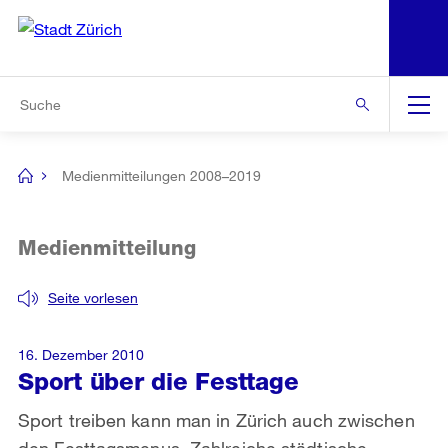
N
S
Zur Bereichsauswahl
Zur Hilfsnavigation
Zum Inhalt
Zur Suche
Suche
Global
Navigation
Medienmitteilungen 2008–2019
[no
title]
Medienmitteilung
Seite vorlesen
16. Dezember 2010
Sport über die Festtage
Sport treiben kann man in Zürich auch zwischen
den Festtagsmenus. Zahlreiche städtische