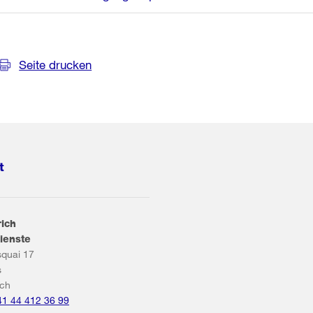
Seite drucken
t
rich
ienste
squai 17
s
ich
41 44 412 36 99