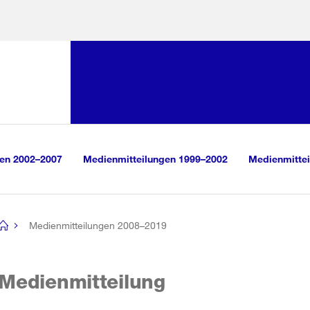
Sprunglink:
Navigation
sauswahl
vigation
m Inhalt
r Suche
gen 2002–2007
Medienmitteilungen 1999–2002
Medienmittei
Medienmitteilungen 2008–2019
[no
title]
Medienmitteilung