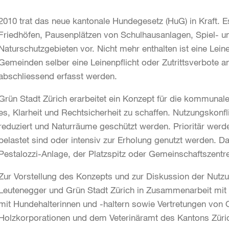
2010 trat das neue kantonale Hundegesetz (HuG) in Kraft. 
Friedhöfen, Pausenplätzen von Schulhausanlagen, Spiel- un
Naturschutzgebieten vor. Nicht mehr enthalten ist eine Lei
Gemeinden selber eine Leinenpflicht oder Zutrittsverbote 
abschliessend erfasst werden.
Grün Stadt Zürich erarbeitet ein Konzept für die kommunal
es, Klarheit und Rechtsicherheit zu schaffen. Nutzungskonfl
reduziert und Naturräume geschützt werden. Prioritär werde
belastet sind oder intensiv zur Erholung genutzt werden. D
Pestalozzi-Anlage, der Platzspitz oder Gemeinschaftszentr
Zur Vorstellung des Konzepts und zur Diskussion der Nutzu
Leutenegger und Grün Stadt Zürich in Zusammenarbeit mi
mit Hundehalterinnen und -haltern sowie Vertretungen von Q
Holzkorporationen und dem Veterinäramt des Kantons Züri