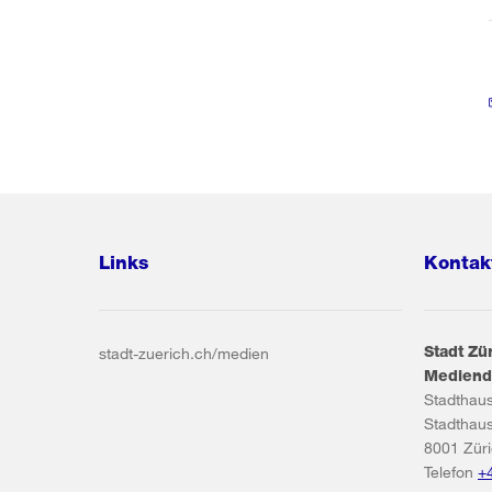
Links
Kontak
Stadt Zü
stadt-zuerich.ch/medien
Mediend
Stadthau
Stadthau
8001
Zür
Telefon
+