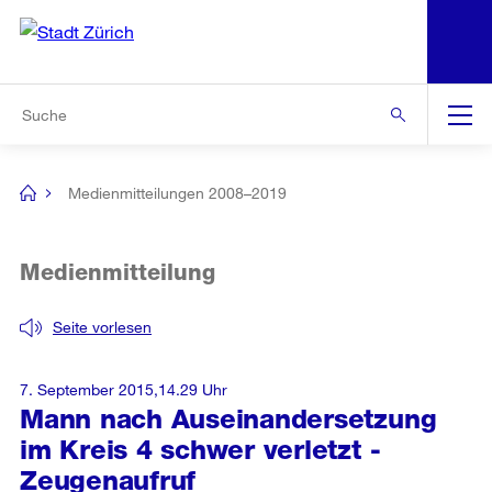
N
S
Zur Bereichsauswahl
Zur Hilfsnavigation
Zum Inhalt
Zur Suche
Suche
Global
Navigation
Medienmitteilungen 2008–2019
[no
title]
Medienmitteilung
Seite vorlesen
7. September 2015,14.29 Uhr
Mann nach Auseinandersetzung
im Kreis 4 schwer verletzt -
Zeugenaufruf