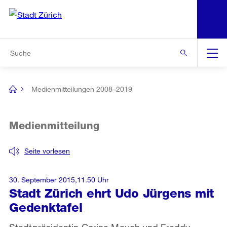
N
S
Zur Bereichsauswahl
Zur Hilfsnavigation
Zum Inhalt
Zur Suche
Suche
Global
Navigation
Medienmitteilungen 2008–2019
[no
title]
Medienmitteilung
Seite vorlesen
30. September 2015,11.50 Uhr
Stadt Zürich ehrt Udo Jürgens mit
Gedenktafel
Stadtpräsidentin Corine Mauch und Freddy