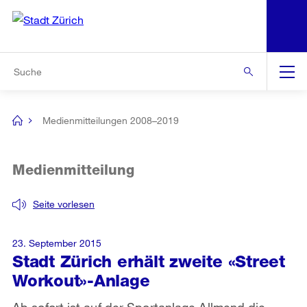
N
S
Zur Bereichsauswahl
Zur Hilfsnavigation
Zum Inhalt
Zur Suche
Suche
Global
Navigation
Medienmitteilungen 2008–2019
[no
title]
Medienmitteilung
Seite vorlesen
23. September 2015
Stadt Zürich erhält zweite «Street
Workout»-Anlage
Ab sofort ist auf der Sportanlage Allmend die