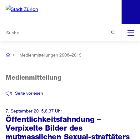
N
S
Zur Bereichsauswahl
Zur Hilfsnavigation
Zum Inhalt
Zur Suche
Suche
Global
Navigation
Medienmitteilungen 2008–2019
[no
title]
Medienmitteilung
Seite vorlesen
7. September 2015,8.37 Uhr
Öffentlichkeitsfahndung –
Verpixelte Bilder des
mutmasslichen Sexual-straftäters