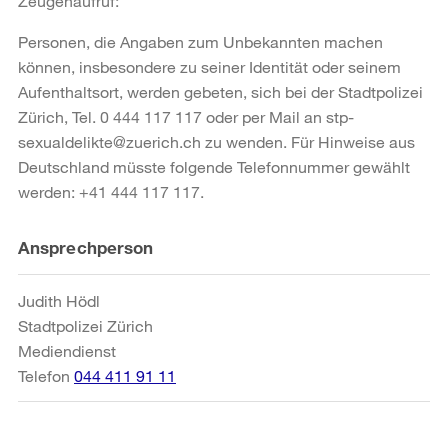
Zeugenaufruf:
Personen, die Angaben zum Unbekannten machen
können, insbesondere zu seiner Identität oder seinem
Aufenthaltsort, werden gebeten, sich bei der Stadtpolizei
Zürich, Tel. 0 444 117 117 oder per Mail an stp-
sexualdelikte@zuerich.ch zu wenden. Für Hinweise aus
Deutschland müsste folgende Telefonnummer gewählt
werden: +41 444 117 117.
Weitere
Ansprechperson
Informationen
Judith Hödl
Stadtpolizei Zürich
Mediendienst
Telefon
044 411 91 11