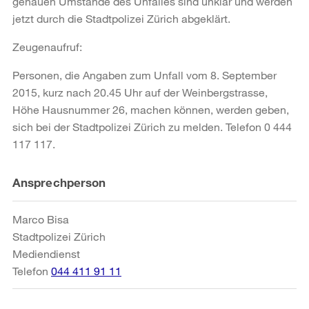
genauen Umstände des Unfalles sind unklar und werden
jetzt durch die Stadtpolizei Zürich abgeklärt.
Zeugenaufruf:
Personen, die Angaben zum Unfall vom 8. September
2015, kurz nach 20.45 Uhr auf der Weinbergstrasse,
Höhe Hausnummer 26, machen können, werden geben,
sich bei der Stadtpolizei Zürich zu melden. Telefon 0 444
117 117.
Weitere
Ansprechperson
Informationen
Marco Bisa
Stadtpolizei Zürich
Mediendienst
Telefon
044 411 91 11