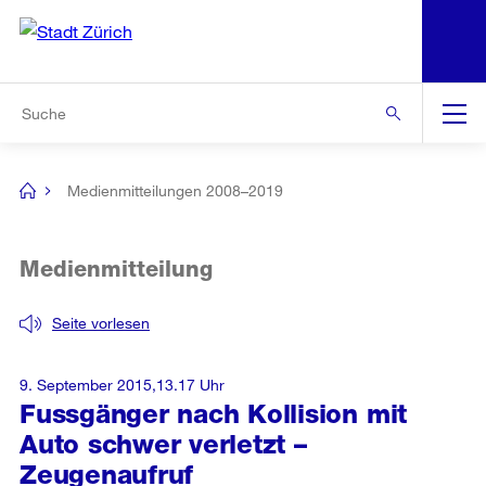
N
S
Zur Bereichsauswahl
Zur Hilfsnavigation
Zum Inhalt
Zur Suche
Suche
Global
Navigation
Medienmitteilungen 2008–2019
[no
title]
Medienmitteilung
Seite vorlesen
9. September 2015,13.17 Uhr
Fussgänger nach Kollision mit
Auto schwer verletzt –
Zeugenaufruf