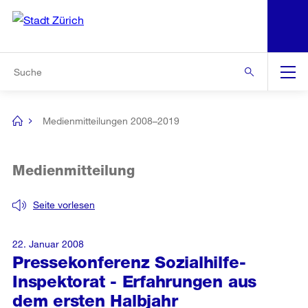
N
S
Zur Bereichsauswahl
Zur Hilfsnavigation
Zum Inhalt
Zur Suche
Suche
Global
Navigation
Medienmitteilungen 2008–2019
[no
title]
Medienmitteilung
Seite vorlesen
22. Januar 2008
Pressekonferenz Sozialhilfe-
Inspektorat - Erfahrungen aus
dem ersten Halbjahr