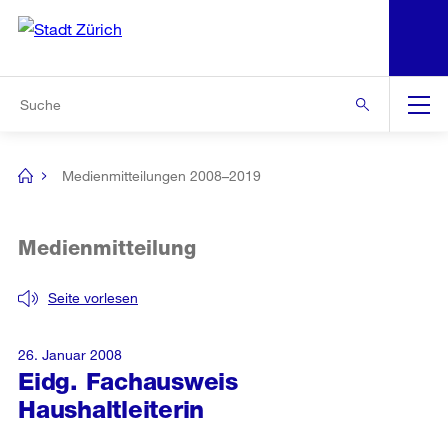
N
S
Zur Bereichsauswahl
Zur Hilfsnavigation
Zum Inhalt
Zur Suche
Suche
Global
Navigation
Medienmitteilungen 2008–2019
[no
title]
Medienmitteilung
Seite vorlesen
26. Januar 2008
Eidg. Fachausweis
Haushaltleiterin