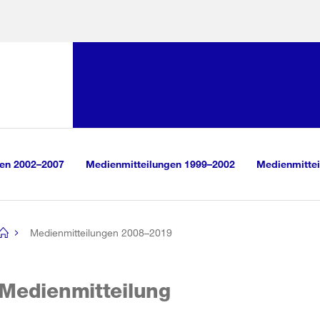
Sprunglink:
Navigation
sauswahl
vigation
m Inhalt
r Suche
gen 2002–2007
Medienmitteilungen 1999–2002
Medienmittei
Medienmitteilungen 2008–2019
[no
title]
Medienmitteilung