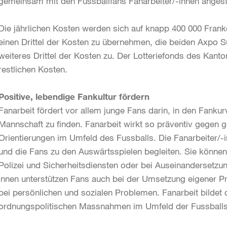
gemeinsam mit den Fussballfans Fanarbeiter/-innen angeste
Die jährlichen Kosten werden sich auf knapp 400 000 Franken
einen Drittel der Kosten zu übernehmen, die beiden Axpo
weiteres Drittel der Kosten zu. Der Lotteriefonds des Kant
restlichen Kosten.
Positive, lebendige Fankultur fördern
Fanarbeit fördert vor allem junge Fans darin, in den Fankur
Mannschaft zu finden. Fanarbeit wirkt so präventiv gegen
Orientierungen im Umfeld des Fussballs. Die Fanarbeiter/-
und die Fans zu den Auswärtsspielen begleiten. Sie können i
Polizei und Sicherheitsdiensten oder bei Auseinandersetzun
innen unterstützen Fans auch bei der Umsetzung eigener Pro
bei persönlichen und sozialen Problemen. Fanarbeit bildet 
ordnungspolitischen Massnahmen im Umfeld der Fussballs