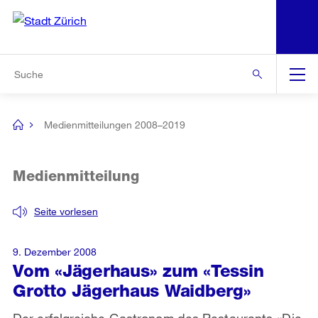
N
S
Zur Bereichsauswahl
Zur Hilfsnavigation
Zum Inhalt
Zur Suche
Suche
Global
Navigation
Medienmitteilungen 2008–2019
[no
title]
Medienmitteilung
Seite vorlesen
9. Dezember 2008
Vom «Jägerhaus» zum «Tessin
Grotto Jägerhaus Waidberg»
Der erfolgreiche Gastronom des Restaurants «Die