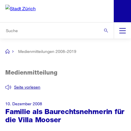
N
S
Zur Bereichsauswahl
Zur Hilfsnavigation
Zum Inhalt
Zur Suche
Suche
Global
Navigation
Medienmitteilungen 2008–2019
[no
title]
Medienmitteilung
Seite vorlesen
10. Dezember 2008
Familie als Baurechtsnehmerin für
die Villa Mooser