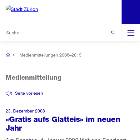
N
S
Zur Bereichsauswahl
Zur Hilfsnavigation
Zum Inhalt
Zur Suche
Suche
Global
Navigation
Medienmitteilungen 2008–2019
[no
title]
Medienmitteilung
Seite vorlesen
23. Dezember 2008
«Gratis aufs Glatteis» im neuen
Jahr
Am Sonntag, 4. Januar 2009 lädt das Sportamt