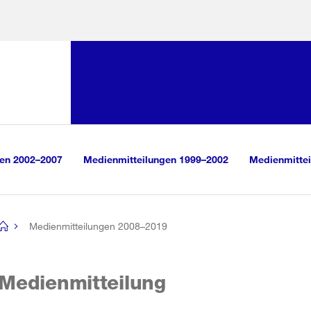
Sprunglink:
Navigation
sauswahl
vigation
m Inhalt
r Suche
gen 2002–2007
Medienmitteilungen 1999–2002
Medienmittei
Medienmitteilungen 2008–2019
[no
title]
Medienmitteilung