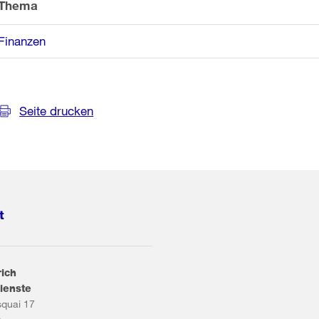
Thema
Finanzen
Seite drucken
t
rich
ienste
squai 17