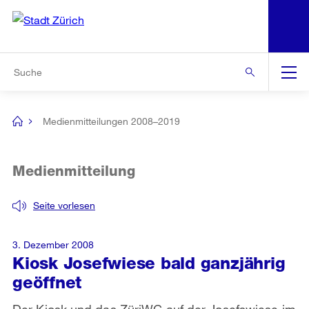
N
S
Zur Bereichsauswahl
Zur Hilfsnavigation
Zum Inhalt
Zur Suche
Suche
Global
Navigation
Medienmitteilungen 2008–2019
[no
title]
Medienmitteilung
Seite vorlesen
3. Dezember 2008
Kiosk Josefwiese bald ganzjährig
geöffnet
Der Kiosk und das ZüriWC auf der Josefswiese im