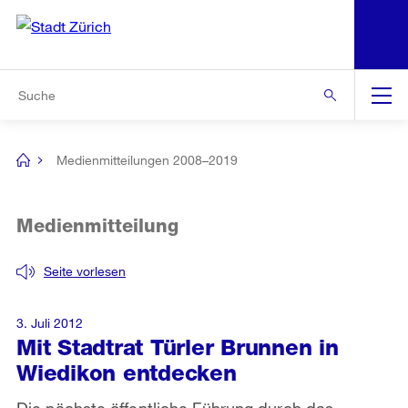
N
S
Zur Bereichsauswahl
Zur Hilfsnavigation
Zum Inhalt
Zur Suche
Suche
Global
Navigation
Medienmitteilungen 2008–2019
[no
title]
Medienmitteilung
Seite vorlesen
3. Juli 2012
Mit Stadtrat Türler Brunnen in
Wiedikon entdecken
Die nächste öffentliche Führung durch das