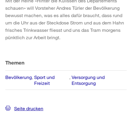
Mit der Reihe «Hinter die Kulissen des Departements
schauen» will Vorsteher Andres Türler der Bevölkerung
bewusst machen, was es alles dafür braucht, dass rund
um die Uhr aus der Steckdose Strom und aus dem Hahn
frisches Trinkwasser fliesst und uns das Tram morgens
pünktlich zur Arbeit bringt.
Weitere
Informationen
Themen
Bevölkerung
Sport und
Versorgung und
Freizeit
Entsorgung
Seite drucken