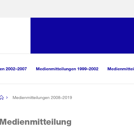
Sprunglink:
Navigation
sauswahl
vigation
m Inhalt
r Suche
gen 2002–2007
Medienmitteilungen 1999–2002
Medienmittei
Medienmitteilungen 2008–2019
[no
title]
Medienmitteilung