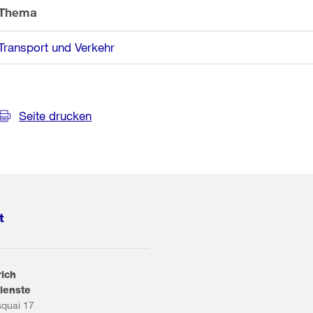
Thema
Transport und Verkehr
Seite drucken
t
rich
ienste
squai 17