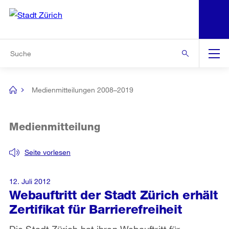
N
S
Zur Bereichsauswahl
Zur Hilfsnavigation
Zum Inhalt
Zur Suche
Suche
Global
Navigation
Medienmitteilungen 2008–2019
[no
title]
Medienmitteilung
Seite vorlesen
12. Juli 2012
Webauftritt der Stadt Zürich erhält
Zertifikat für Barrierefreiheit
Die Stadt Zürich hat ihren Webauftritt für