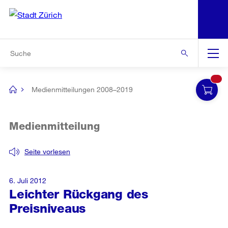
N
S
Zur Bereichsauswahl
Zur Hilfsnavigation
Zum Inhalt
Zur Suche
Suche
Global
Navigation
Medienmitteilungen 2008–2019
[no
title]
Medienmitteilung
Seite vorlesen
6. Juli 2012
Leichter Rückgang des
Preisniveaus