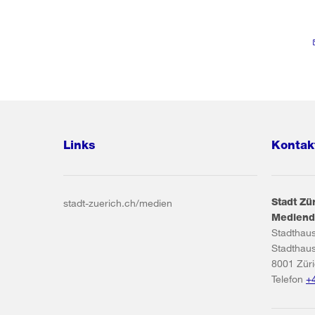
Links
Kontak
Stadt Zü
stadt-zuerich.ch/medien
Mediend
Stadthau
Stadthau
8001
Zür
Telefon
+