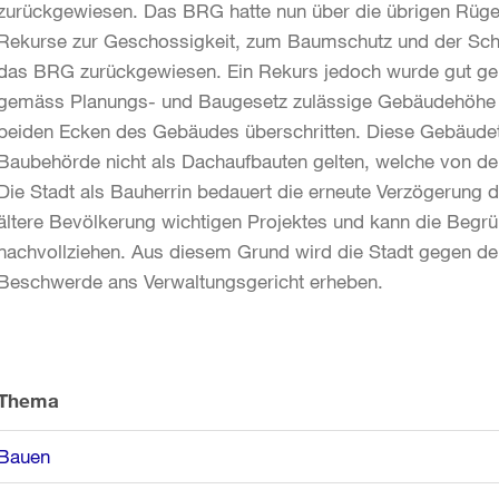
zurückgewiesen. Das BRG hatte nun über die übrigen Rüge
Rekurse zur Geschossigkeit, zum Baumschutz und der Sch
das BRG zurückgewiesen. Ein Rekurs jedoch wurde gut ge
gemäss Planungs- und Baugesetz zulässige Gebäudehöhe au
beiden Ecken des Gebäudes überschritten. Diese Gebäudet
Baubehörde nicht als Dachaufbauten gelten, welche von de
Die Stadt als Bauherrin bedauert die erneute Verzögerung de
ältere Bevölkerung wichtigen Projektes und kann die Begr
nachvollziehen. Aus diesem Grund wird die Stadt gegen de
Beschwerde ans Verwaltungsgericht erheben.
Weitere
Informationen
Thema
Bauen