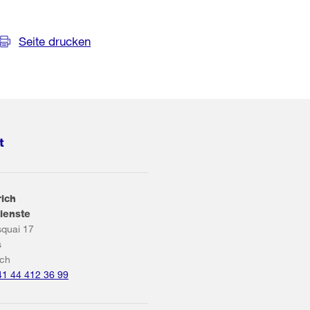
Seite drucken
t
rich
ienste
squai 17
s
ich
41 44 412 36 99