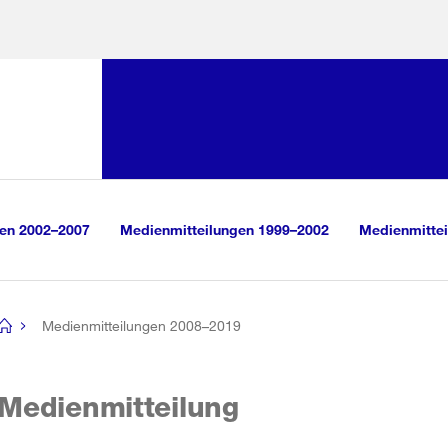
Sprunglink:
Navigation
sauswahl
vigation
m Inhalt
r Suche
gen 2002–2007
Medienmitteilungen 1999–2002
Medienmittei
Medienmitteilungen 2008–2019
[no
title]
Medienmitteilung