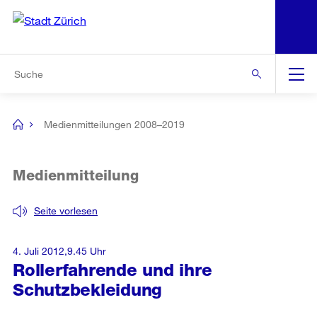
N
S
Zur Bereichsauswahl
Zur Hilfsnavigation
Zum Inhalt
Zur Suche
Suche
Global
Navigation
Medienmitteilungen 2008–2019
[no
title]
Medienmitteilung
Seite vorlesen
4. Juli 2012,9.45 Uhr
Rollerfahrende und ihre
Schutzbekleidung