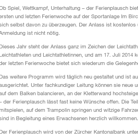
Ob Spiel, Wettkampf, Unterhaltung – der Ferienplausch biet
ersten und letzten Ferienwoche auf der Sportanlage Im Birc
sich selbst davon zu überzeugen. Der Anlass ist kostenlos u
Anmeldung ist nicht nötig.
Dieses Jahr steht der Anlass ganz im Zeichen der Leichtat
Leichtathleten und Leichtathletinnen, und am 17. Juli 201
der letzten Ferienwoche bietet sich wiederum die Gelegenhe
Das weitere Programm wird täglich neu gestaltet und ist 
ausgerichtet. Unter fachkundiger Leitung können sie neue 
auf dem Balken balancieren, an der Kletterwand hochsteig
– der Ferienplausch lässt fast keine Wünsche offen. Die T
mitspielen, auf dem Trampolin springen und witzige Fahrz
sind in Begleitung eines Erwachsenen herzlich willkommen
Der Ferienplausch wird von der Zürcher Kantonalbank unte