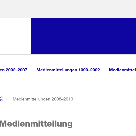
Sprunglink:
Navigation
sauswahl
vigation
m Inhalt
r Suche
gen 2002–2007
Medienmitteilungen 1999–2002
Medienmittei
Medienmitteilungen 2008–2019
[no
title]
Medienmitteilung