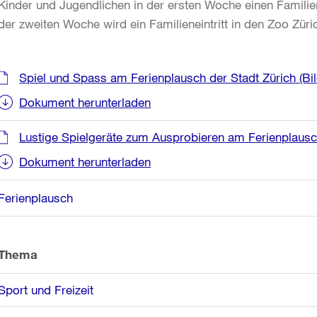
Kinder und Jugendlichen in der ersten Woche einen Familiene
der zweiten Woche wird ein Familieneintritt in den Zoo Züric
Weitere
Spiel und Spass am Ferienplausch der Stadt Zürich
(Bi
Informationen
Dokument herunterladen
Lustige Spielgeräte zum Ausprobieren am Ferienplausc
Dokument herunterladen
Ferienplausch
Thema
Sport und Freizeit