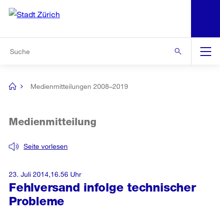
N
S
Zur Bereichsauswahl
Zur Hilfsnavigation
Zum Inhalt
Zur Suche
Suche
Global
Navigation
Medienmitteilungen 2008–2019
[no
title]
Medienmitteilung
Seite vorlesen
23. Juli 2014,16.56 Uhr
Fehlversand infolge technischer
Probleme