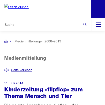
N
S
Zur Bereichsauswahl
Zur Hilfsnavigation
Zum Inhalt
Zur Suche
Suche
Global
Navigation
Medienmitteilungen 2008–2019
[no
title]
Medienmitteilung
Seite vorlesen
11. Juli 2014
Kinderzeitung «flipflop» zum
Thema Mensch und Tier
Die neuste Ausgabe von «flipflop», der