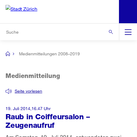
N
S
Zur Bereichsauswahl
Zur Hilfsnavigation
Zum Inhalt
Zur Suche
Suche
Global
Navigation
Medienmitteilungen 2008–2019
[no
title]
Medienmitteilung
Seite vorlesen
19. Juli 2014,16.47 Uhr
Raub in Coiffeursalon –
Zeugenaufruf
Am Samstag, 19. Juli 2014, entwendeten zwei