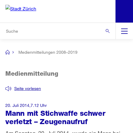
N
S
Zur Bereichsauswahl
Zur Hilfsnavigation
Zum Inhalt
Zur Suche
Suche
Global
Navigation
Medienmitteilungen 2008–2019
[no
title]
Medienmitteilung
Seite vorlesen
20. Juli 2014,7.12 Uhr
Mann mit Stichwaffe schwer
verletzt – Zeugenaufruf
Am Sonntag, 20. Juli 2014, wurde ein Mann bei