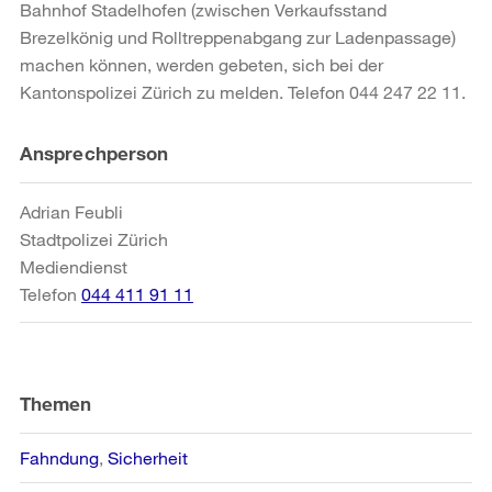
Bahnhof Stadelhofen (zwischen Verkaufsstand
Brezelkönig und Rolltreppenabgang zur Ladenpassage)
machen können, werden gebeten, sich bei der
Kantonspolizei Zürich zu melden. Telefon 044 247 22 11.
Weitere
Ansprechperson
Informationen
Adrian Feubli
Stadtpolizei Zürich
Mediendienst
Telefon
044 411 91 11
Themen
Fahndung
Sicherheit