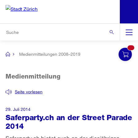
N
S
Zur Bereichsauswahl
Zur Hilfsnavigation
Zum Inhalt
Zur Suche
Suche
Global
Navigation
Medienmitteilungen 2008–2019
[no
title]
Medienmitteilung
Seite vorlesen
29. Juli 2014
Saferparty.ch an der Street Parade
2014
Saferparty.ch bietet auch an der diesjährigen