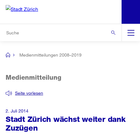
N
S
Zur Bereichsauswahl
Zur Hilfsnavigation
Zum Inhalt
Zur Suche
Suche
Global
Navigation
Medienmitteilungen 2008–2019
[no
title]
Medienmitteilung
Seite vorlesen
2. Juli 2014
Stadt Zürich wächst weiter dank
Zuzügen