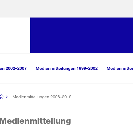
Sprunglink:
Navigation
sauswahl
vigation
m Inhalt
r Suche
gen 2002–2007
Medienmitteilungen 1999–2002
Medienmittei
Medienmitteilungen 2008–2019
[no
title]
Medienmitteilung