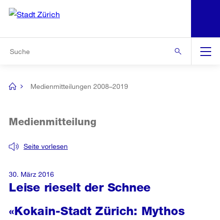
N
S
Zur Bereichsauswahl
Zur Hilfsnavigation
Zum Inhalt
Zur Suche
Suche
Global
Navigation
Medienmitteilungen 2008–2019
[no
title]
Medienmitteilung
Seite vorlesen
30. März 2016
Leise rieselt der Schnee
«Kokain-Stadt Zürich: Mythos