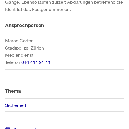
Gange. Ebenso laufen zurzeit Abklärungen betreffend die
Identität des Festgenommenen.
Weitere
Ansprechperson
Informationen
Marco Cortesi
Stadtpolizei Zürich
Mediendienst
Telefon
044 411 91 11
Thema
Sicherheit