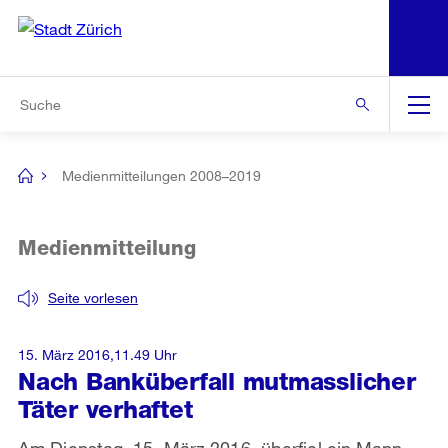
N
S
Zur Bereichsauswahl
Zur Hilfsnavigation
Zum Inhalt
Zur Suche
Suche
Global
Navigation
Medienmitteilungen 2008–2019
[no
title]
Medienmitteilung
Seite vorlesen
15. März 2016,11.49 Uhr
Nach Banküberfall mutmasslicher
Täter verhaftet
Am Dienstag, 15. März 2016, überfiel ein Mann