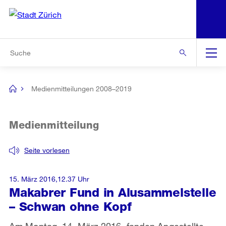
N
S
Zur Bereichsauswahl
Zur Hilfsnavigation
Zum Inhalt
Zur Suche
Suche
Global
Navigation
Medienmitteilungen 2008–2019
[no
title]
Medienmitteilung
Seite vorlesen
15. März 2016,12.37 Uhr
Makabrer Fund in Alusammelstelle
– Schwan ohne Kopf
Am Montag, 14. März 2016, fanden Angestellte