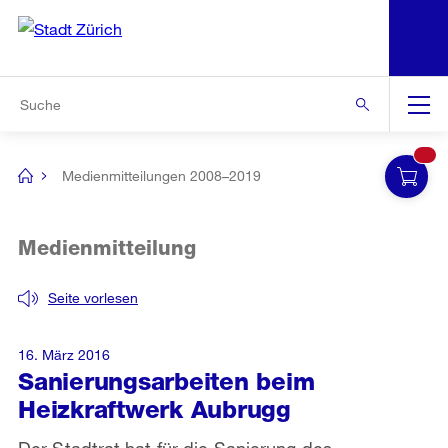
N
S
Zur Bereichsauswahl
Zur Hilfsnavigation
Zum Inhalt
Zur Suche
Suche
Global
Navigation
Medienmitteilungen 2008–2019
[no
title]
Medienmitteilung
Seite vorlesen
16. März 2016
Sanierungsarbeiten beim
Heizkraftwerk Aubrugg
Der Stadtrat hat für die Sanierung des