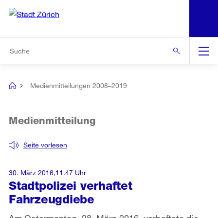
N
S
Zur Bereichsauswahl
Zur Hilfsnavigation
Zum Inhalt
Zur Suche
Suche
Global
Navigation
Medienmitteilungen 2008–2019
[no
title]
Medienmitteilung
Seite vorlesen
30. März 2016,11.47 Uhr
Stadtpolizei verhaftet
Fahrzeugdiebe
Am Ostermontag, 28. März 2016, verhaftete die