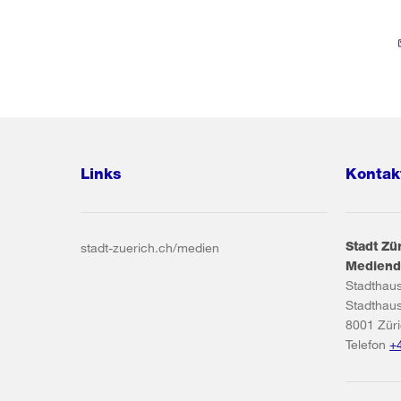
Links
Kontak
Stadt Zü
stadt-zuerich.ch/medien
Mediend
Stadthau
Stadthau
8001
Zür
Telefon
+