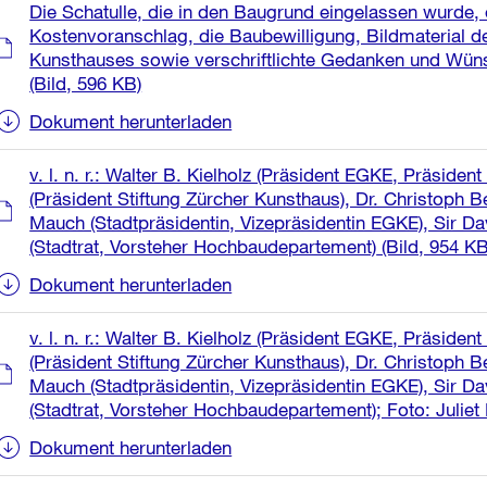
Die Schatulle, die in den Baugrund eingelassen wurde,
Kostenvoranschlag, die Baubewilligung, Bildmaterial d
Kunsthauses sowie verschriftlichte Gedanken und Wünsc
(Bild, 596 KB)
Dokument herunterladen
v. l. n. r.: Walter B. Kielholz (Präsident EGKE, Präsiden
(Präsident Stiftung Zürcher Kunsthaus), Dr. Christoph B
Mauch (Stadtpräsidentin, Vizepräsidentin EGKE), Sir Dav
(Stadtrat, Vorsteher Hochbaudepartement)
(Bild, 954 KB
Dokument herunterladen
v. l. n. r.: Walter B. Kielholz (Präsident EGKE, Präsiden
(Präsident Stiftung Zürcher Kunsthaus), Dr. Christoph B
Mauch (Stadtpräsidentin, Vizepräsidentin EGKE), Sir Dav
(Stadtrat, Vorsteher Hochbaudepartement); Foto: Juliet 
Dokument herunterladen