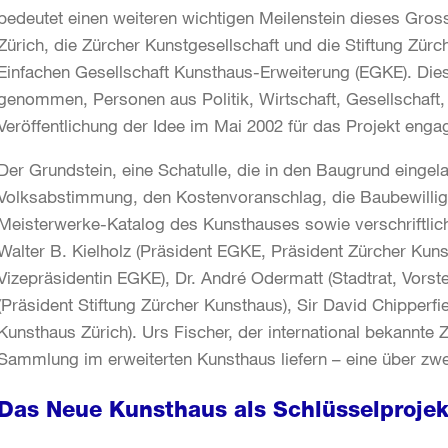
bedeutet einen weiteren wichtigen Meilenstein dieses Gross
Zürich, die Zürcher Kunstgesellschaft und die Stiftung Zü
Einfachen Gesellschaft Kunsthaus-Erweiterung (EGKE). Die
genommen, Personen aus Politik, Wirtschaft, Gesellschaft, 
Veröffentlichung der Idee im Mai 2002 für das Projekt enga
Der Grundstein, eine Schatulle, die in den Baugrund eingela
Volksabstimmung, den Kostenvoranschlag, die Baubewilligu
Meisterwerke-Katalog des Kunsthauses sowie verschriftl
Walter B. Kielholz (Präsident EGKE, Präsident Zürcher Kuns
Vizepräsidentin EGKE), Dr. André Odermatt (Stadtrat, Vorst
(Präsident Stiftung Zürcher Kunsthaus), Sir David Chipperfie
Kunsthaus Zürich). Urs Fischer, der international bekannte Z
Sammlung im erweiterten Kunsthaus liefern – eine über zwe
Das Neue Kunsthaus als Schlüsselprojek