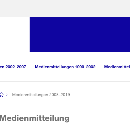
Sprunglink:
Navigation
sauswahl
vigation
m Inhalt
r Suche
gen 2002–2007
Medienmitteilungen 1999–2002
Medienmittei
Medienmitteilungen 2008–2019
[no
title]
Medienmitteilung