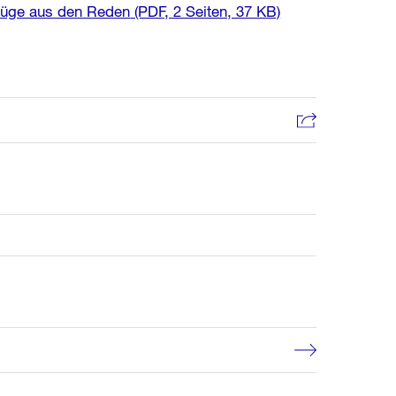
züge aus den Reden
(PDF, 2 Seiten, 37 KB)