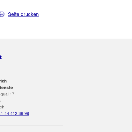
Seite drucken
t
rich
ienste
squai 17
s
ich
41 44 412 36 99