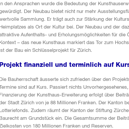
In den Ansprachen wurde die Bedeutung der Kunsthauserwe
gewürdigt. Der Neubau bietet nicht nur mehr Ausstellungsf
wertvolle Sammlung. Er trägt auch zur Stärkung der Kultur
Heimplatzes als Ort der Kultur bei. Der Neubau und der d
attraktive Aufenthalts- und Erholungsmöglichkeiten für die 
Kontext – das neue Kunsthaus markiert das Tor zum Hochsch
ist der Bau ein Schlüsselprojekt für Zürich.
Projekt finanziell und terminlich auf Kur
Die Bauherrschaft äusserte sich zufrieden über den Projek
Termine sind auf Kurs. Passiert nichts Unvorhergesehenes, f
Finanzierung der Kunsthaus-Erweiterung erfolgt über Beitr
der Stadt Zürich von je 88 Millionen Franken. Der Kanton be
Lotteriefonds. Zudem räumt der Kanton der Stiftung Zürche
Baurecht am Grundstück ein. Die Gesamtsumme der Beiträg
Zielkosten von 180 Millionen Franken und Reserven.