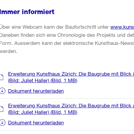
Immer informiert
Über eine Webcam kann der Baufortschritt unter
www.kuns
Daneben finden sich eine Chronologie des Projekts und detai
Form. Ausserdem kann der elektronische Kunsthaus-Newslet
werden.
Weitere
Erweiterung Kunsthaus Zürich: Die Baugrube mit Blick
Informationen
(Bild: Juliet Haller)
(Bild, 1 MB)
Dokument herunterladen
Erweiterung Kunsthaus Zürich: Die Baugrube mit Blick
(Bild: Juliet Haller)
(Bild, 1 MB)
Dokument herunterladen