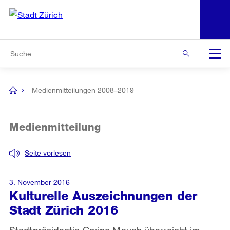
N
S
Zur Bereichsauswahl
Zur Hilfsnavigation
Zum Inhalt
Zur Suche
Suche
Global
Navigation
Medienmitteilungen 2008–2019
[no
title]
Medienmitteilung
Seite vorlesen
3. November 2016
Kulturelle Auszeichnungen der
Stadt Zürich 2016
Stadtpräsidentin Corine Mauch überreicht im