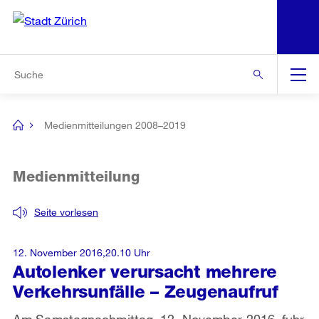
N
S
Zur Bereichsauswahl
Zur Hilfsnavigation
Zum Inhalt
Zur Suche
Suche
Global
Navigation
Medienmitteilungen 2008–2019
[no
title]
Medienmitteilung
Seite vorlesen
12. November 2016,20.10 Uhr
Autolenker verursacht mehrere
Verkehrsunfälle – Zeugenaufruf
Am Samstagnachmittag, 12. November 2016, fuhr