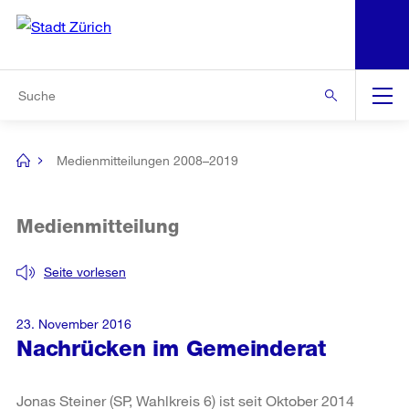
N
S
Zur Bereichsauswahl
Zur Hilfsnavigation
Zum Inhalt
Zur Suche
Suche
Global
Navigation
Medienmitteilungen 2008–2019
[no
title]
Medienmitteilung
Seite vorlesen
23. November 2016
Nachrücken im Gemeinderat
Jonas Steiner (SP, Wahlkreis 6) ist seit Oktober 2014