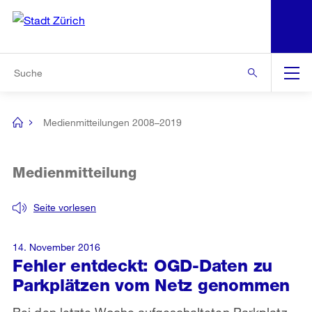
N
S
Zur Bereichsauswahl
Zur Hilfsnavigation
Zum Inhalt
Zur Suche
Suche
Global
Navigation
Medienmitteilungen 2008–2019
[no
title]
Medienmitteilung
Seite vorlesen
14. November 2016
Fehler entdeckt: OGD-Daten zu
Parkplätzen vom Netz genommen
Bei den letzte Woche aufgeschalteten Parkplatz-