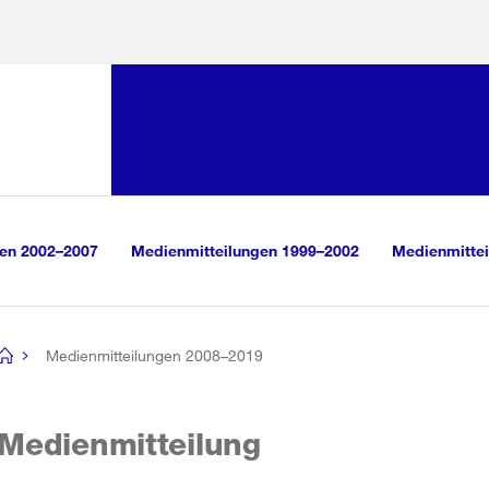
Sprunglink:
Navigation
sauswahl
vigation
m Inhalt
r Suche
gen 2002–2007
Medienmitteilungen 1999–2002
Medienmittei
Medienmitteilungen 2008–2019
[no
title]
Medienmitteilung