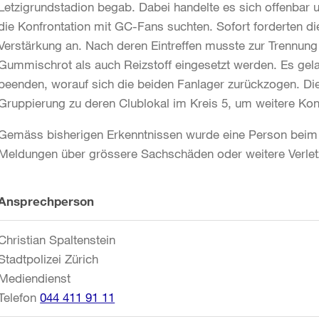
Letzigrundstadion begab. Dabei handelte es sich offenbar
die Konfrontation mit GC-Fans suchten. Sofort forderten die
Verstärkung an. Nach deren Eintreffen musste zur Trennung
Gummischrot als auch Reizstoff eingesetzt werden. Es gel
beenden, worauf sich die beiden Fanlager zurückzogen. Die
Gruppierung zu deren Clublokal im Kreis 5, um weitere Kon
Gemäss bisherigen Erkenntnissen wurde eine Person beim A
Meldungen über grössere Sachschäden oder weitere Verletz
Weitere
Ansprechperson
Informationen
Christian Spaltenstein
Stadtpolizei Zürich
Mediendienst
Telefon
044 411 91 11