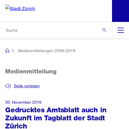
N
S
Zur Bereichsauswahl
Zur Hilfsnavigation
Zum Inhalt
Zur Suche
Suche
Global
Navigation
Medienmitteilungen 2008–2019
[no
title]
Medienmitteilung
Seite vorlesen
30. November 2016
Gedrucktes Amtsblatt auch in
Zukunft im Tagblatt der Stadt
Zürich