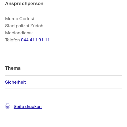
Weitere
Ansprechperson
Informationen
Marco Cortesi
Stadtpolizei Zürich
Mediendienst
Telefon
044 411 91 11
Thema
Sicherheit
Seite drucken