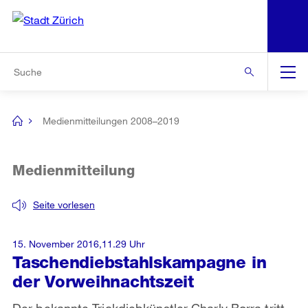
N
S
Zur Bereichsauswahl
Zur Hilfsnavigation
Zum Inhalt
Zur Suche
Suche
Global
Navigation
Medienmitteilungen 2008–2019
[no
title]
Medienmitteilung
Seite vorlesen
15. November 2016,11.29 Uhr
Taschendiebstahlskampagne in
der Vorweihnachtszeit
Der bekannte Trickdiebkünstler Charly Borra tritt