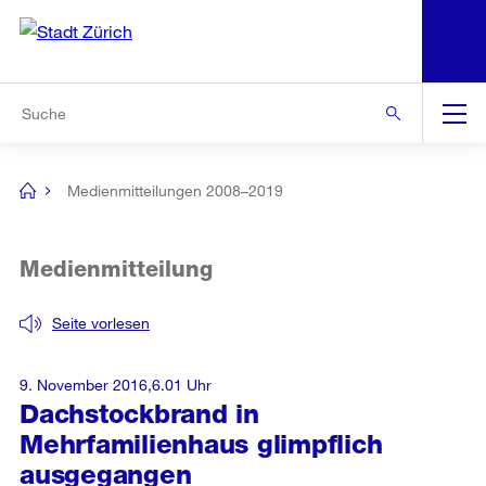
N
S
Zur Bereichsauswahl
Zur Hilfsnavigation
Zum Inhalt
Zur Suche
Suche
Global
Navigation
Medienmitteilungen 2008–2019
[no
title]
Medienmitteilung
Seite vorlesen
9. November 2016,6.01 Uhr
Dachstockbrand in
Mehrfamilienhaus glimpflich
ausgegangen